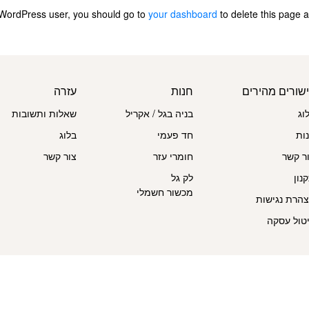
WordPress user, you should go to
your dashboard
to delete this page 
שורים מהירים
חנות
עזרה
וג
בניה בגל / אקריל
שאלות ותשובות
ות
חד פעמי
בלוג
ר קשר
חומרי עזר
צור קשר
נון
לק גל
מכשור חשמלי
הרת נגישות
טול עסקה