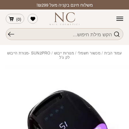
חזרה למעלה
Skip to Conten
משלוח חינם בקניה מעל ₪299!
הרשימה שלי
)
0
(
חיפוש
עמוד הבית
/
מכשור חשמלי
/
מנורות ייבוש
/ SUN2PRO -מנורת הייבוש
לק ג’ל