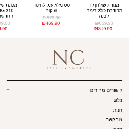
מנורת שולחן לד
סט מלא ענק לחיטוי
מכונת שיו
מהודרת כולל דימר-
ועיקור
ONG
לבנה
החדשה!!! 
המחיר
₪
579.90
המחיר
המקורי
המחיר
99.00
₪
469.90
₪
659.90
המקורי
המחיר
היה:
הנוכחי
9.90
₪
319.90
היה:
הנוכחי
הוא:
₪579.90.
הוא:
₪659.90.
₪469.90.
₪319.90.
קישורים מהירים
בלוג
חנות
צור קשר