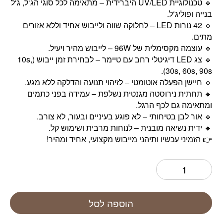
🔹 טכנולוגיית UV/LED היברידית – מתאימה לכל סוגי הג‘ל, ג‘ל
בנייה ופוליג‘ל.
🔹 42 נורות LED – לחלוקה שווה ולייבוש אחיד וללא אזורים
מתים.
🔹 עוצמה מקסימלית של 96W – לייבוש מהיר ויעיל.
🔹 צג LED דיגיטלי רחב עם טיימר – לבחירת זמן ייבוש (10s,
30s, 60s, 90s).
🔹 חיישן הפעלה אוטומטי – לזיהוי תנועה והדלקה ללא מגע.
🔹 תחתית נירוסטה מגנטית נשלפת – עמידה בפני כתמים
ומתאימה גם לכף הרגל.
🔹 אור לבן בטיחותי – לא פוגע בעיניים ובעור, לא צורב.
🔹 ידית נשיאה מובנית – לנוחות מרבית ושימוש קל.
👉 הזמיני עכשיו ותיהני מייבוש מקצועי, אחיד ומהיר!
הוספה לסל