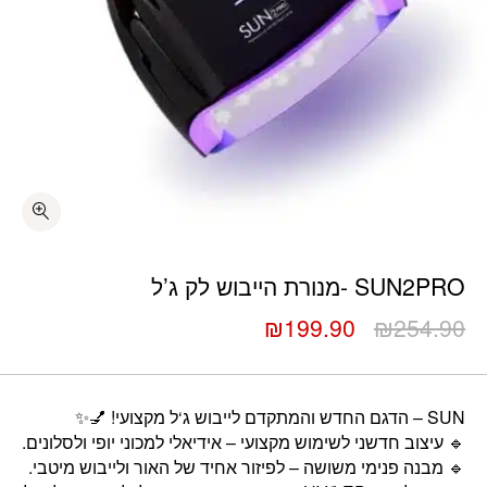
כמות SUN2PRO -מנורת הייבוש לק ג'ל
SUN2PRO -מנורת הייבוש לק ג’ל
המחיר
המחיר
₪
199.90
₪
254.90
המקורי
הנוכחי
היה:
הוא:
₪199.90.
₪254.90.
SUN – הדגם החדש והמתקדם לייבוש ג‘ל מקצועי! 💅✨
🔹 עיצוב חדשני לשימוש מקצועי – אידיאלי למכוני יופי ולסלונים.
🔹 מבנה פנימי משושה – לפיזור אחיד של האור ולייבוש מיטבי.