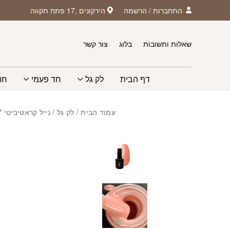
חזרה למעלה
Skip to Conten
התחברות
/
הרשמה
הירקונים ,17 פתח תקווה
שאלות ותשובות
בלוג
צור קשר
דף הבית
לק גל
חד פעמי
חו
עמוד הבית
/
לק גל
/
נייל קראטיביטי NAIL CREATIVITY