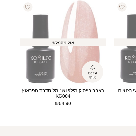
Add wishlist
Add wishlist
אזל מהמלאי
 15 מל טבעי נצנצים
ראבר בייס קומילפו 15 מל סדרת הפראנץ
KC004
₪
54.90