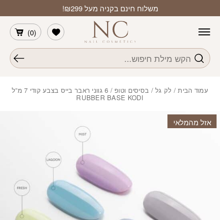
חזרה למעלה
Skip to Conten
משלוח חינם בקניה מעל ₪299!
הרשימה שלי
)
0
(
חיפוש
עמוד הבית
/
לק גל
/
בסיסים וטופ
/ 6 גווני ראבר בייס בצבע קודי 7 מ”ל
RUBBER BASE KODI
אזל מהמלאי