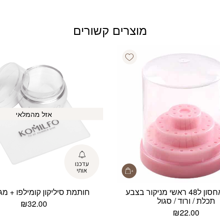
מוצרים קשורים
Add wishlist
אזל מהמלאי
קופסה אחסון ל48 ראשי מניקור בצבע
חותמת סיליקון קומילפו + מגש
תכלת / ורוד / סגול
₪
32.00
₪
22.00