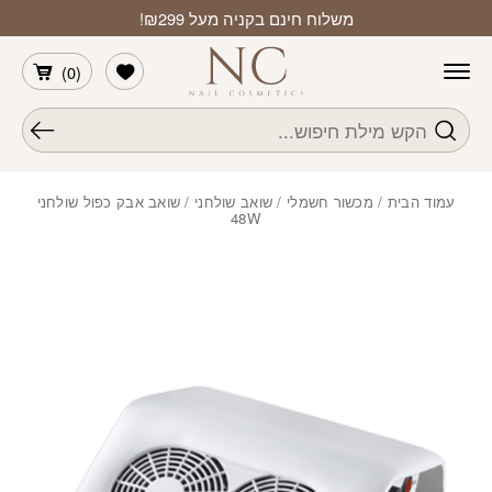
חזרה למעלה
Skip to Conten
משלוח חינם בקניה מעל ₪299!
הרשימה שלי
)
0
(
חיפוש
עמוד הבית
/
מכשור חשמלי
/
שואב שולחני
/ שואב אבק כפול שולחני
48W