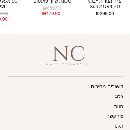
2 יח מנורות ייבוש
מכונת שיוף פאנטום
סט מלא ענ
Sun 2 UV/LED
ועי
המחיר
₪
689.90
המקורי
המחיר
9.90
₪
479.90
₪
299.00
היה:
הנוכחי
9.90
הוא:
₪689.90.
₪479.90.
קישורים מהירים
בלוג
חנות
צור קשר
תקנון