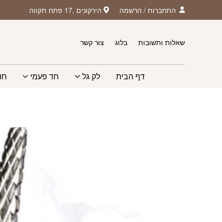
חזרה למעלה
Skip to Conten
התחברות
/
הרשמה
הירקונים ,17 פתח תקווה
שאלות ותשובות
בלוג
צור קשר
דף הבית
לק גל
חד פעמי
חו