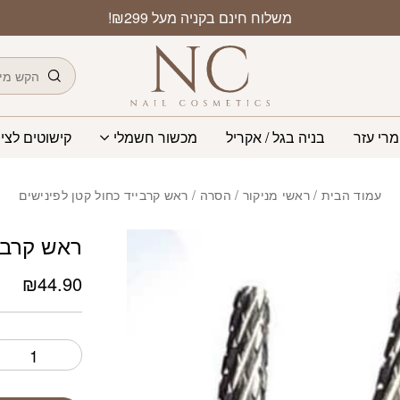
כמות ראש קרבייד כח
משלוח חינם בקניה מעל ₪299!
חיפוש
מרי עזר
בניה בגל / אקריל
מכשור חשמלי
קישוטים לציפ
עמוד הבית
/
ראשי מניקור / הסרה
/ ראש קרבייד כחול קטן לפינישים
ראש קרביי
₪
44.90