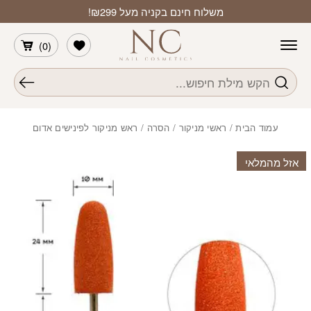
חזרה למעלה
Skip to Conten
משלוח חינם בקניה מעל ₪299!
הרשימה שלי
)
0
(
חיפוש
עמוד הבית
/
ראשי מניקור / הסרה
/ ראש מניקור לפינישים אדום
אזל מהמלאי