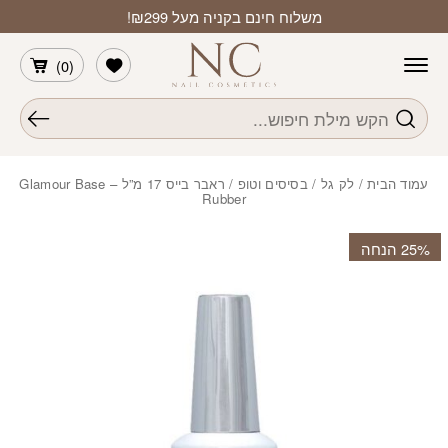
חזרה למעלה
Skip to Conten
משלוח חינם בקניה מעל ₪299!
הרשימה שלי
)
0
(
חיפוש
עמוד הבית
/
לק גל
/
בסיסים וטופ
/ ראבר בייס 17 מ”ל – Glamour Base
Rubber
‫25% הנחה