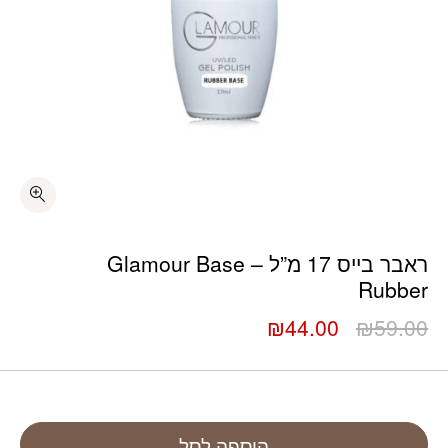
ראבר בייס 17 מ”ל – Glamour Base
Rubber
המחיר
המחיר
₪
44.00
₪
59.00
המקורי
הנוכחי
היה:
הוא:
₪44.00.
₪59.00.
הוספה לסל