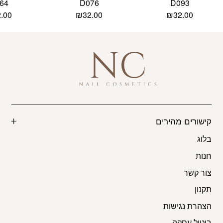
64
D076
D093
2.00
₪
32.00
₪
32.00
קישורים מהירים
בלוג
חנות
צור קשר
תקנון
הצהרת נגישות
ביטול עסקה