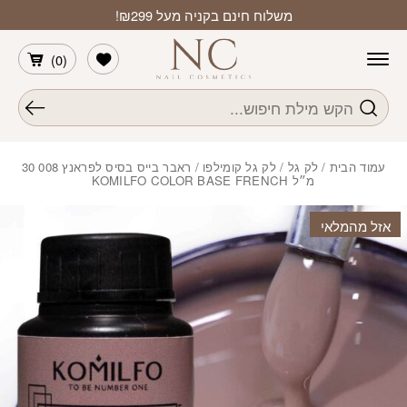
חזרה למעלה
Skip to Conten
משלוח חינם בקניה מעל ₪299!
הרשימה שלי
)
0
(
חיפוש
עמוד הבית
/
לק גל
/
לק גל קומילפו
/ ראבר בייס בסיס לפראנץ 008 30
מ״ל KOMILFO COLOR BASE FRENCH
אזל מהמלאי