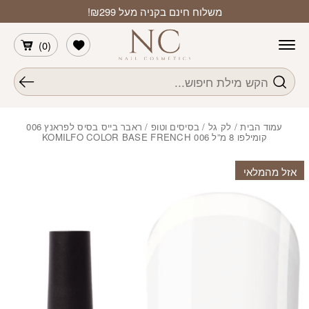
חזרה למעלה
Skip to Conten
משלוח חינם בקניה מעל ₪299!
הרשימה שלי
)
0
(
חיפוש
עמוד הבית
/
לק גל
/
בסיסים וטופ
/ ראבר בייס בסיס לפראנץ 006
קומילפו 8 מ”ל KOMILFO COLOR BASE FRENCH 006
אזל מהמלאי