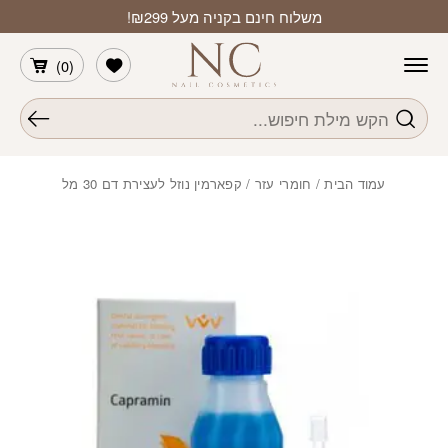
חזרה למעלה
Skip to Conten
משלוח חינם בקניה מעל ₪299!
הרשימה שלי
)
0
(
חיפוש
עמוד הבית
/
חומרי עזר
/ קפארמין נוזל לעצירת דם 30 מל