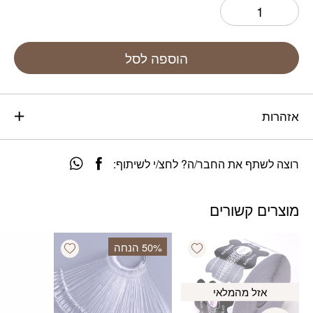
הוספה לסל
אזהרות
רוצה לשתף את החבר/ה? לחצ/י לשיתוף:
מוצרים קשורים
Add wishlist
Add wishlist
‫50% הנחה
אזל מהמלאי