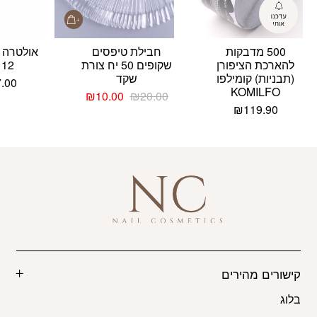
500 מדבקות
חבילת טיפסים
אולטרה ב
להארכת הציפורן
שקופים 50 יח צורת
12 מ”ל
(תבניות) קומילפו
שקד
7.00
KOMILFO
המחיר
המחיר
₪
10.00
₪
20.00
המקורי
הנוכחי
₪
119.90
היה:
הוא:
₪10.00.
₪20.00.
קישורים מהירים
בלוג