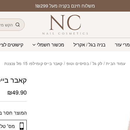
משלוח חינם בקניה מעל ₪299!
חיפוש
מרי עזר
בניה בגל / אקריל
מכשור חשמלי
קישוטים לציפ
עמוד הבית
/
לק גל
/
בסיסים וטופ
/ קאבר בייס קומילפו 15 מל צנצנת
קאבר בייס קומי
₪
49.90
המוצר חסר במ