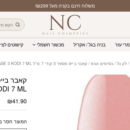
משלוח חינם בקניה מעל ₪299!
חיפוש
מרי עזר
בניה בגל / אקריל
מכשור חשמלי
קישוטים לציפ
לק גל
/
בסיסים וטופ
/ קאבר בייס מספר 3 קודי 7 מ”ל COVER BASE 3 KODI 7 ML
DI 7 ML
₪
41.90
המוצר חסר במ