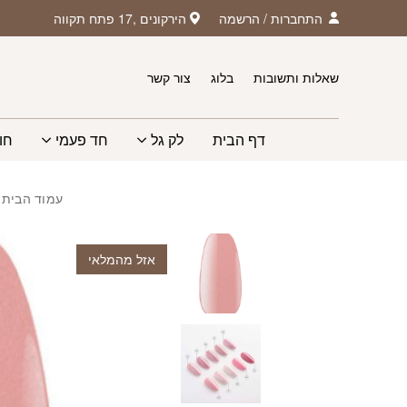
חזרה למעלה
Skip to Conten
התחברות
/
הרשמה
הירקונים ,17 פתח תקווה
שאלות ותשובות
בלוג
צור קשר
דף הבית
לק גל
חד פעמי
חו
עמוד הבית
/
אזל מהמלאי