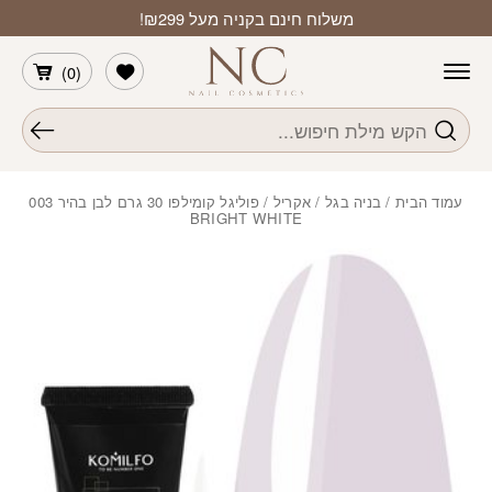
חזרה למעלה
Skip to Conten
משלוח חינם בקניה מעל ₪299!
הרשימה שלי
)
0
(
חיפוש
עמוד הבית
/
בניה בגל / אקריל
/ פוליגל קומילפו 30 גרם לבן בהיר 003
BRIGHT WHITE