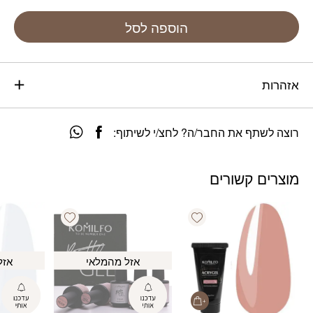
הוספה לסל
אזהרות
רוצה לשתף את החבר/ה? לחצ/י לשיתוף:
מוצרים קשורים
Add wishlist
Add wishlist
אזל מהמלאי
אזל