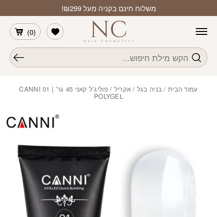
חזרה למעלה
Skip to Conten
משלוח חינם בקניה מעל ₪299!
הרשימה שלי
)
0
(
חיפוש
עמוד הבית
/
בניה בגל / אקריל
/ פוליג’ל קאני 45 גר’ | 01 CANNI
POLYGEL