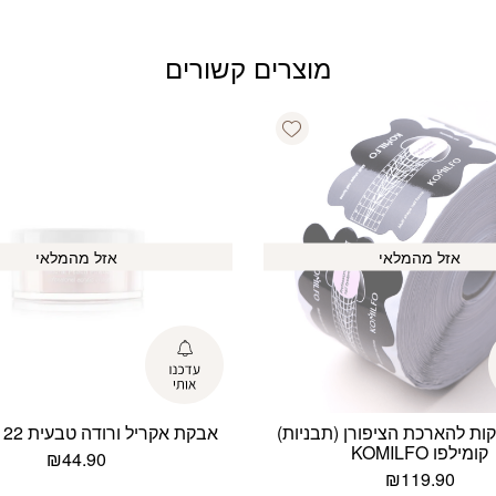
מוצרים קשורים
Add wishlist
אזל מהמלאי
אזל מהמלאי
דבקות להארכת הציפורן (תבניות)
אבקת אקריל ורודה טבעית 22 גרם קודי
קומילפו KOMILFO
₪
44.90
₪
119.90