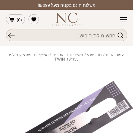
חזרה למעלה
Skip to Conten
משלוח חינם בקניה מעל ₪299!
הרשימה שלי
)
0
(
חיפוש
עמוד הבית
/
חד פעמי
/
משייפים / באפרים
/ משייף רב פעמי קומילפו
TWIN 18/155