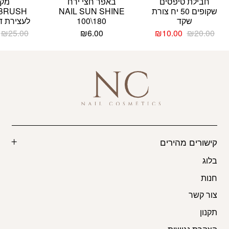
חבילת טיפסים
באפר חצי ירח
מקל
שקופים 50 יח צורת
NAIL SUN SHINE
BRUSH
שקד
100\180
לעצירת דם 100
המחיר
המחיר
₪
25.00
₪
6.00
₪
10.00
₪
20.00
המקורי
הנוכחי
היה:
הוא:
₪10.00.
₪20.00.
קישורים מהירים
בלוג
חנות
צור קשר
תקנון