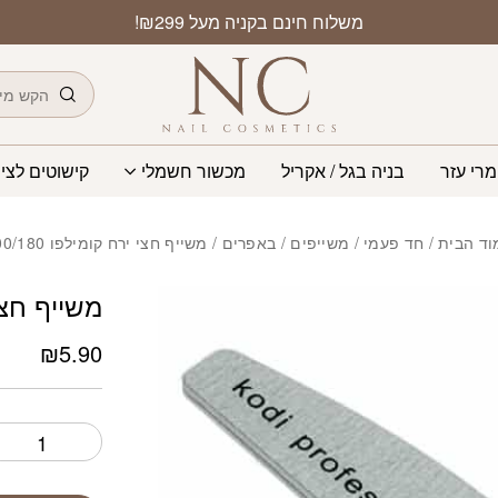
כמות משייף חצי ירח קומי
משלוח חינם בקניה מעל ₪299!
חיפוש
מרי עזר
בניה בגל / אקריל
מכשור חשמלי
קישוטים לציפ
וד הבית
/
חד פעמי
/
משייפים / באפרים
/ משייף חצי ירח קומילפו 100/180
משייף חצי יר
₪
5.90