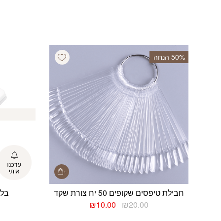
Add wishlist
‫50% הנחה
חבילת טיפסים שקופים 50 יח צורת שקד
בלוק
המחיר
המחיר
₪
10.00
₪
20.00
המקורי
הנוכחי