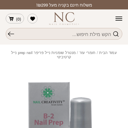
חזרה למעלה
Skip to Conten
משלוח חינם בקניה מעל ₪299!
הרשימה שלי
)
0
(
חיפוש
עמוד הבית
/
חומרי עזר
/ מנטרל שומניות נייל פריפר prep nail נייל
קרטיביטי