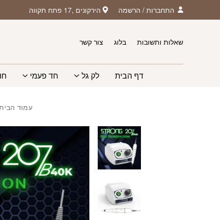
חזרה למעלה
Skip to Conten
התחברות
/
הרשמה
הירקונים ,17 פתח תקווה
שאלות ותשובות
בלוג
צור קשר
דף הבית
לק גל
חד פעמי
חו
עמוד הבית