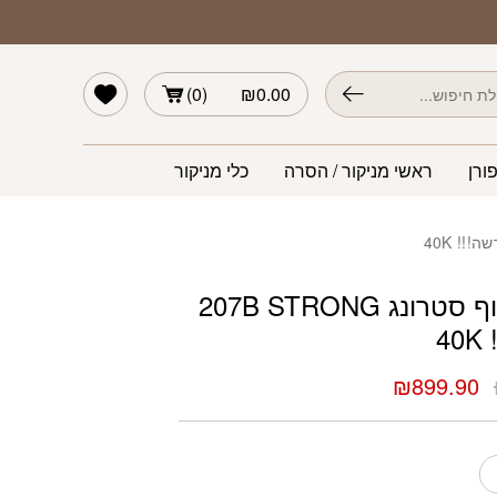
חדשה!!! 40K
הרשימה שלי
)
0
(
₪
0.00
ורן
ראשי מניקור / הסרה
כלי מניקור
מכונת שיוף סטרונג 207B STRONG
4
המחיר
המחיר
₪
899.90
המקורי
הנוכחי
היה:
הוא:
₪899.90.
₪1,099.00.