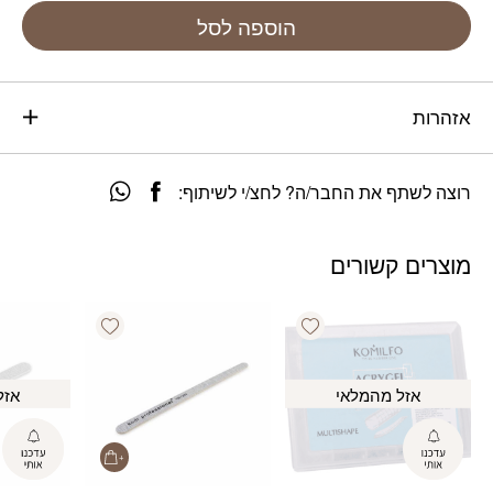
הוספה לסל
אזהרות
רוצה לשתף את החבר/ה? לחצ/י לשיתוף:
מוצרים קשורים
Add wishlist
Add wishlist
אזל מהמלאי
אזל