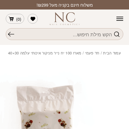
חזרה למעלה
Skip to Conten
משלוח חינם בקניה מעל ₪299!
הרשימה שלי
)
0
(
חיפוש
עמוד הבית
/
חד פעמי
/ מארז 100 יח נייר מניקור איכותי עלמה 30×40