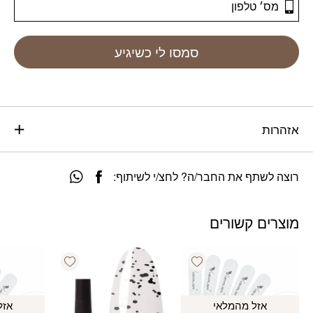
סמסו לי כשיגיע
אזהרות
רוצה לשתף את החבר/ה? לחצ/י לשיתוף:
מוצרים קשורים
Add wishlist
Add wishlist
אזל מהמלאי
אזל