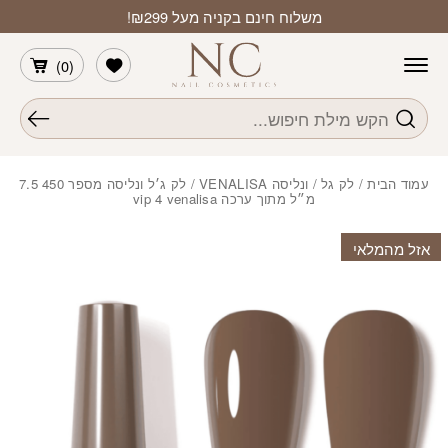
חזרה למעלה
Skip to Conten
משלוח חינם בקניה מעל ₪299!
הרשימה שלי
)
0
(
חיפוש
עמוד הבית
/
לק גל
/
ונליסה VENALISA
/ לק ג׳ל ונליסה מספר 450 7.5
מ״ל מתוך ערכה vip 4 venalisa
אזל מהמלאי