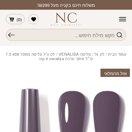
חזרה למעלה
Skip to Conten
משלוח חינם בקניה מעל ₪299!
הרשימה שלי
)
0
(
חיפוש
עמוד הבית
/
לק גל
/
ונליסה VENALISA
/ לק ג׳ל ונליסה מספר 438 7.5
מ״ל מתוך ערכה vip 4 venalisa
אזל מהמלאי