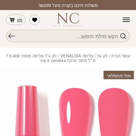
חזרה למעלה
Skip to Conten
משלוח חינם בקניה מעל ₪299!
הרשימה שלי
)
0
(
חיפוש
עמוד הבית
/
לק גל
/
ונליסה VENALISA
/ לק ג׳ל ונליסה מספר 409 7.5
מ״ל מתוך ערכה vip 4 venalisa
אזל מהמלאי