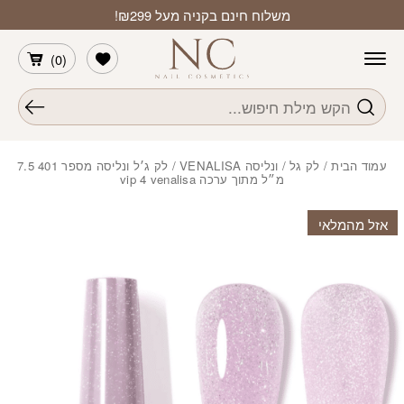
חזרה למעלה
Skip to Conten
משלוח חינם בקניה מעל ₪299!
הרשימה שלי
)
0
(
חיפוש
עמוד הבית
/
לק גל
/
ונליסה VENALISA
/ לק ג׳ל ונליסה מספר 401 7.5
מ״ל מתוך ערכה vip 4 venalisa
אזל מהמלאי