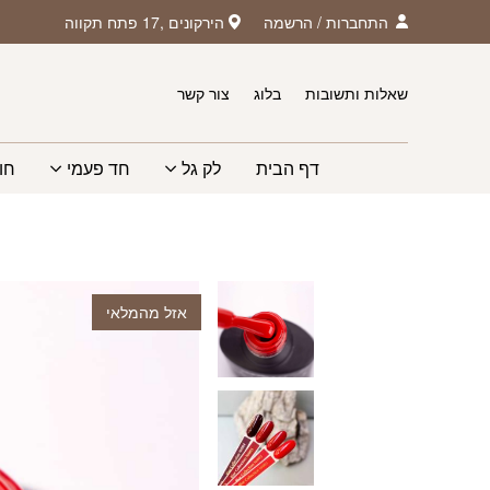
חזרה למעלה
Skip to Conten
התחברות
/
הרשמה
הירקונים ,17 פתח תקווה
שאלות ותשובות
בלוג
צור קשר
דף הבית
לק גל
חד פעמי
חו
ע
אזל מהמלאי