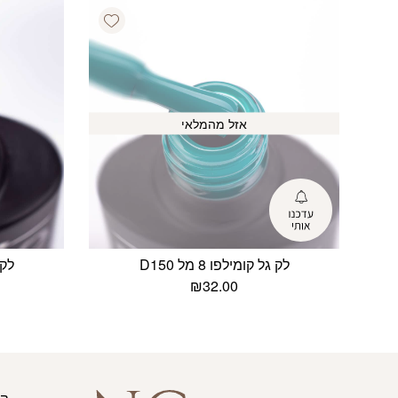
Add wishlist
אזל מהמלאי
לק גל קומילפו 8 מל D150
לק ג
₪
32.00