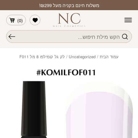
חזרה למעלה
Skip to Conten
משלוח חינם בקניה מעל ₪299!
הרשימה שלי
)
0
(
חיפוש
עמוד הבית
/
Uncategorized
/ לק גל קומילפו 8 מל F011