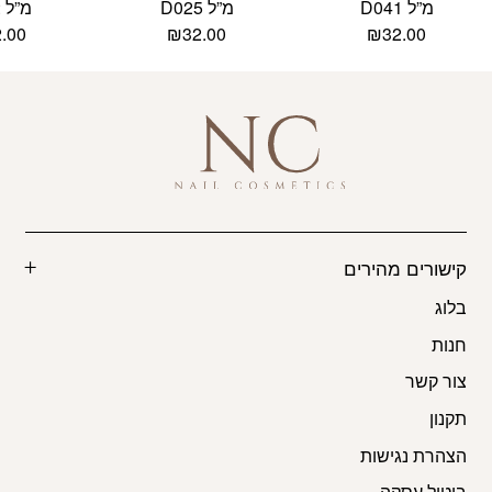
מ”ל D041
מ”ל D025
מ”ל k022
2.00
₪
32.00
₪
32.00
קישורים מהירים
בלוג
חנות
צור קשר
תקנון
הצהרת נגישות
ביטול עסקה