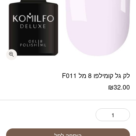
כמות לק גל קומילפו 8 מל F011
לק גל קומילפו 8 מל F011
₪
32.00
הוספה לסל