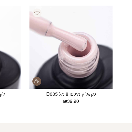
Add wishlist
לק גל קומילפו 8 מל D005
לק ג
₪
39.90