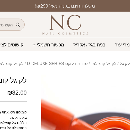
כמות לק גל קומילפו 8 מל 308
משלוח חינם בקניה מעל ₪299!
חיפוש
מרי עזר
בניה בגל / אקריל
מכשור חשמלי
קישוטים לציפ
לק גל
/
לק גל קומילפו
/
סדרת דלוקס D DELUXE SERIES
/ לק גל קומילפו 8 מל 08
לק גל קומילפו 8
₪
32.00
קומילפו היא אחת מי
באוקראינה.
הג’לים של קומילפו
המתקבלת על הציפו