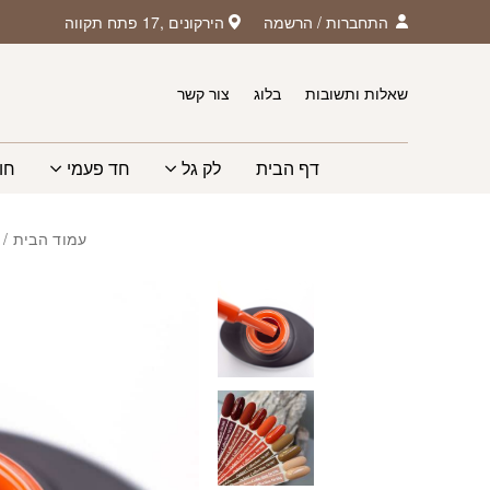
חזרה למעלה
Skip to Conten
התחברות
/
הרשמה
הירקונים ,17 פתח תקווה
שאלות ותשובות
בלוג
צור קשר
דף הבית
לק גל
חד פעמי
חו
עמוד הבית
/