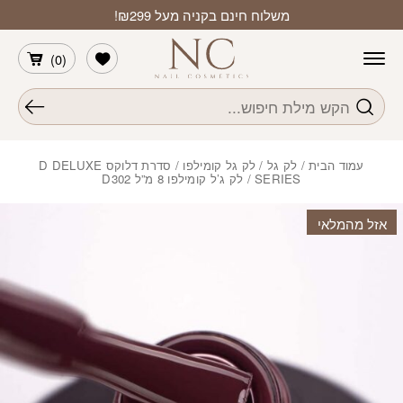
חזרה למעלה
Skip to Conten
משלוח חינם בקניה מעל ₪299!
הרשימה שלי
)
0
(
חיפוש
עמוד הבית
/
לק גל
/
לק גל קומילפו
/
סדרת דלוקס D DELUXE
SERIES
/ לק ג’ל קומילפו 8 מ”ל D302
אזל מהמלאי