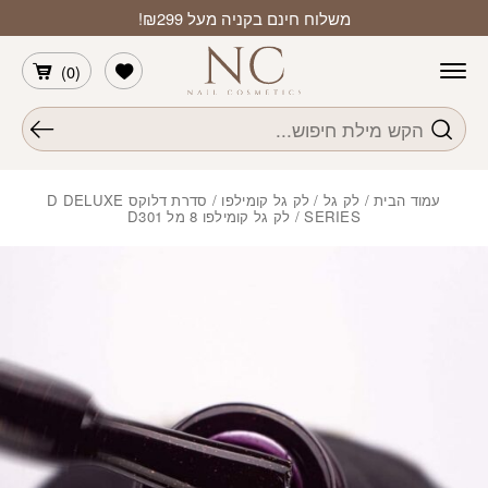
חזרה למעלה
Skip to Conten
משלוח חינם בקניה מעל ₪299!
הרשימה שלי
)
0
(
חיפוש
עמוד הבית
/
לק גל
/
לק גל קומילפו
/
סדרת דלוקס D DELUXE
SERIES
/ לק גל קומילפו 8 מל D301