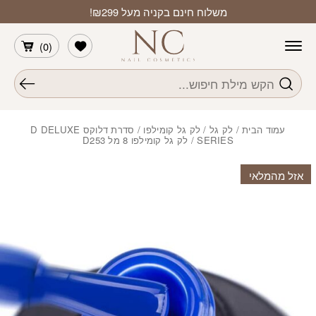
חזרה למעלה
Skip to Conten
משלוח חינם בקניה מעל ₪299!
הרשימה שלי
)
0
(
חיפוש
עמוד הבית
/
לק גל
/
לק גל קומילפו
/
סדרת דלוקס D DELUXE
SERIES
/ לק גל קומילפו 8 מל D253
אזל מהמלאי