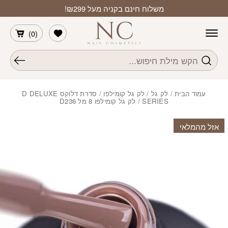
חזרה למעלה
Skip to Conten
משלוח חינם בקניה מעל ₪299!
הרשימה שלי
)
0
(
חיפוש
עמוד הבית
/
לק גל
/
לק גל קומילפו
/
סדרת דלוקס D DELUXE
SERIES
/ לק גל קומילפו 8 מל D236
אזל מהמלאי