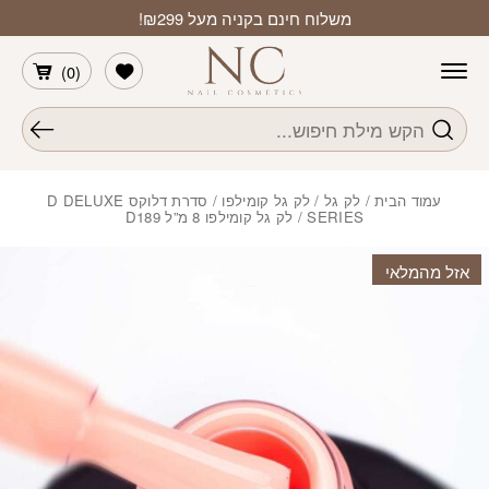
חזרה למעלה
Skip to Conten
משלוח חינם בקניה מעל ₪299!
הרשימה שלי
)
0
(
חיפוש
עמוד הבית
/
לק גל
/
לק גל קומילפו
/
סדרת דלוקס D DELUXE
SERIES
/ לק גל קומילפו 8 מ”ל D189
אזל מהמלאי