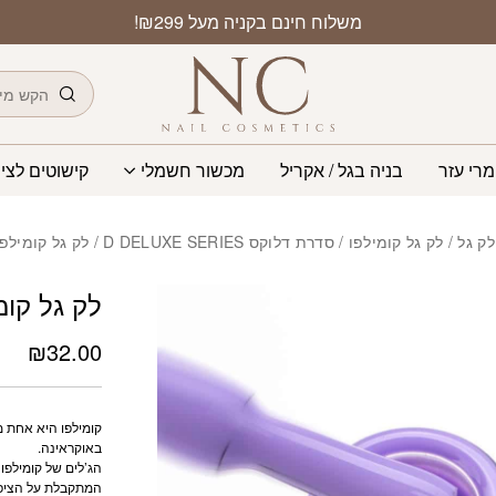
משלוח חינם בקניה מעל ₪299!
חיפוש
מרי עזר
בניה בגל / אקריל
מכשור חשמלי
קישוטים לציפ
לק גל
/
לק גל קומילפו
/
סדרת דלוקס D DELUXE SERIES
/ לק גל קומילפו 8 מל 18
לק גל קומילפו 8
₪
32.00
קומילפו היא אחת מי
באוקראינה.
הג’לים של קומילפו
המתקבלת על הציפו