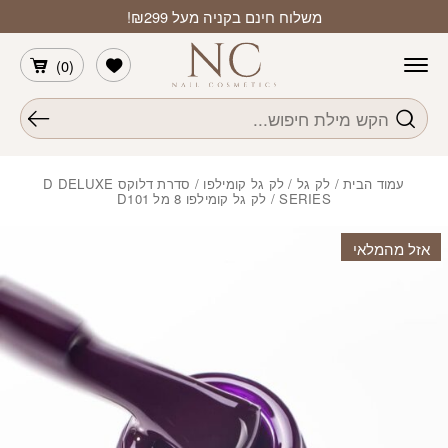
חזרה למעלה
Skip to Conten
משלוח חינם בקניה מעל ₪299!
הרשימה שלי
)
0
(
חיפוש
עמוד הבית
/
לק גל
/
לק גל קומילפו
/
סדרת דלוקס D DELUXE
SERIES
/ לק גל קומילפו 8 מל D101
אזל מהמלאי