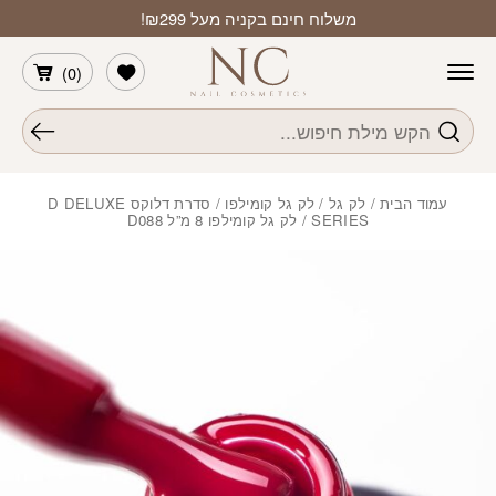
חזרה למעלה
Skip to Conten
משלוח חינם בקניה מעל ₪299!
הרשימה שלי
)
0
(
חיפוש
עמוד הבית
/
לק גל
/
לק גל קומילפו
/
סדרת דלוקס D DELUXE
SERIES
/ לק גל קומילפו 8 מ”ל D088