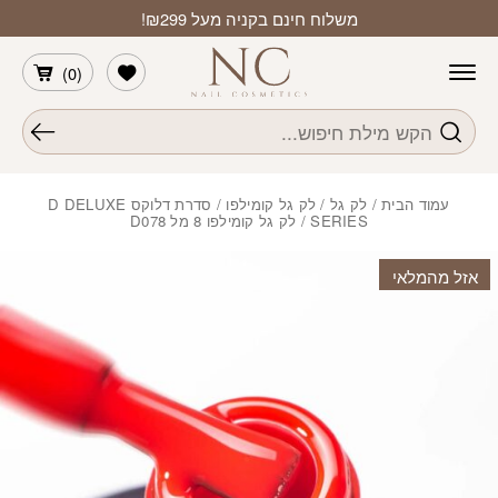
חזרה למעלה
Skip to Conten
משלוח חינם בקניה מעל ₪299!
הרשימה שלי
)
0
(
חיפוש
עמוד הבית
/
לק גל
/
לק גל קומילפו
/
סדרת דלוקס D DELUXE
SERIES
/ לק גל קומילפו 8 מל D078
אזל מהמלאי