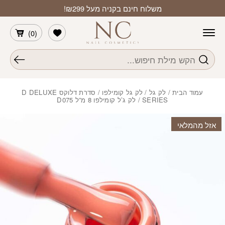
חזרה למעלה
Skip to Conten
משלוח חינם בקניה מעל ₪299!
הרשימה שלי
)
0
(
חיפוש
עמוד הבית
/
לק גל
/
לק גל קומילפו
/
סדרת דלוקס D DELUXE
SERIES
/ לק ג’ל קומילפו 8 מ”ל D075
אזל מהמלאי