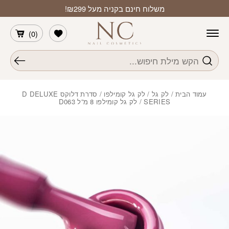
חזרה למעלה
Skip to Conten
משלוח חינם בקניה מעל ₪299!
הרשימה שלי
)
0
(
חיפוש
עמוד הבית
/
לק גל
/
לק גל קומילפו
/
סדרת דלוקס D DELUXE
SERIES
/ לק גל קומילפו 8 מ”ל D063