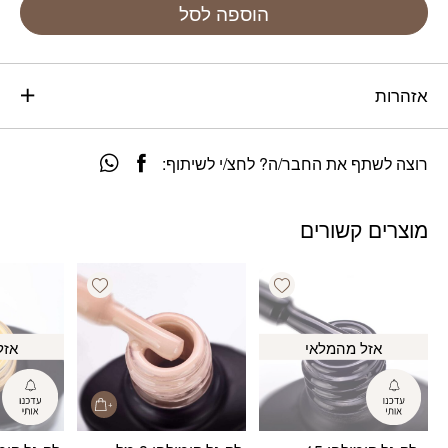
הוספה לסל
אזהרות
רוצה לשתף את החבר/ה? לחצ/י לשיתוף:
מוצרים קשורים
Add wishlist
Add wishlist
אזל מהמלאי
אזל