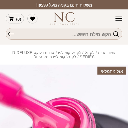
חזרה למעלה
Skip to Conten
משלוח חינם בקניה מעל ₪299!
הרשימה שלי
)
0
(
חיפוש
עמוד הבית
/
לק גל
/
לק גל קומילפו
/
סדרת דלוקס D DELUXE
SERIES
/ לק גל קומילפו 8 מל D051
אזל מהמלאי