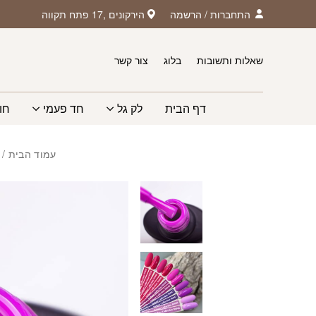
חזרה למעלה
Skip to Conten
התחברות
/
הרשמה
הירקונים ,17 פתח תקווה
שאלות ותשובות
בלוג
צור קשר
דף הבית
לק גל
חד פעמי
חו
עמוד הבית
/