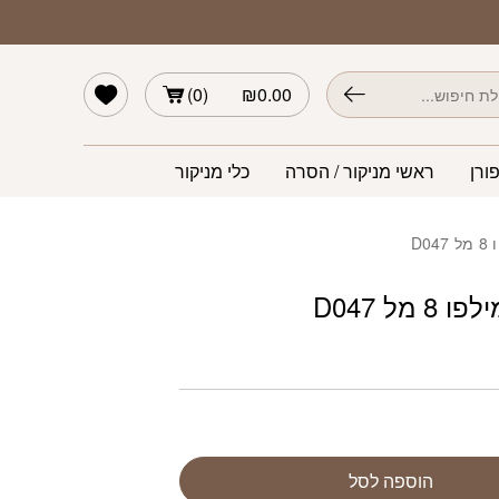
הרשימה שלי
)
0
(
₪
0.00
ורן
ראשי מניקור / הסרה
כלי מניקור
D0
 מל D047
הוספה לסל