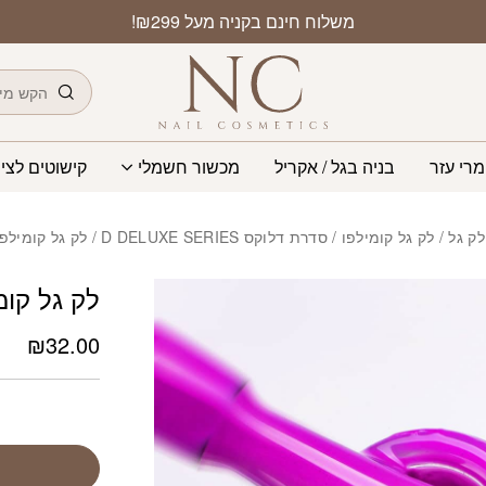
משלוח חינם בקניה מעל ₪299!
חיפוש
מרי עזר
בניה בגל / אקריל
מכשור חשמלי
קישוטים לציפ
לק גל
/
לק גל קומילפו
/
סדרת דלוקס D DELUXE SERIES
/ לק גל קומילפו 8 מל 47
לק גל קומילפו 8
₪
32.00