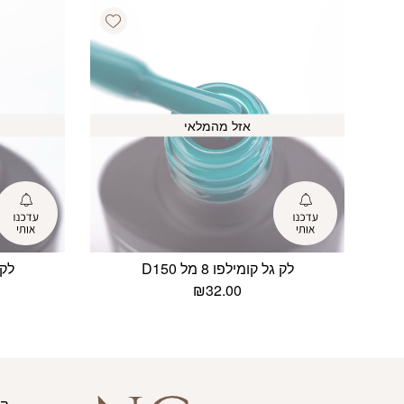
Add wishlist
אזל מהמלאי
לק גל קומילפו 8 מל D150
לק ג
₪
32.00