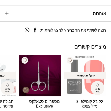
אזהרות
רוצה לשתף את החבר/ה? לחצ/י לשיתוף:
מוצרים קשורים
Add wishlist
Add wishlist
אזל מהמלאי
אזל
לק ג’ל קומילפו 8
מספריים סטאלקס
חבילה של
מ”ל k022
Exclusive
ונליסה 50 יחידות