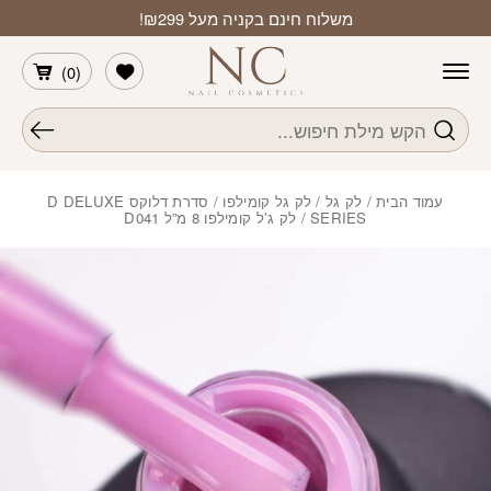
חזרה למעלה
Skip to Conten
משלוח חינם בקניה מעל ₪299!
הרשימה שלי
)
0
(
חיפוש
עמוד הבית
/
לק גל
/
לק גל קומילפו
/
סדרת דלוקס D DELUXE
SERIES
/ לק ג’ל קומילפו 8 מ”ל D041