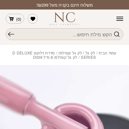
חזרה למעלה
Skip to Conten
משלוח חינם בקניה מעל ₪299!
הרשימה שלי
)
0
(
חיפוש
עמוד הבית
/
לק גל
/
לק גל קומילפו
/
סדרת דלוקס D DELUXE
SERIES
/ לק גל קומילפו 8 מ”ל D036