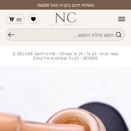
חזרה למעלה
Skip to Conten
משלוח חינם בקניה מעל ₪299!
הרשימה שלי
)
0
(
חיפוש
עמוד הבית
/
לק גל
/
לק גל קומילפו
/
סדרת דלוקס D DELUXE
SERIES
/ לק ג’ל קומילפו 8 מ”ל D012