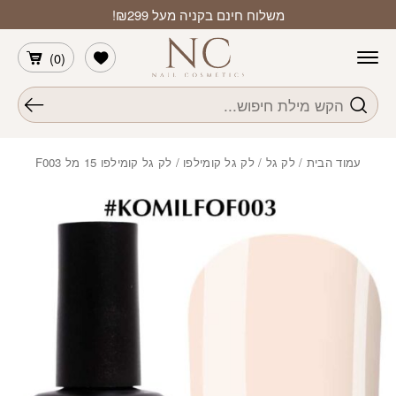
חזרה למעלה
Skip to Conten
משלוח חינם בקניה מעל ₪299!
הרשימה שלי
)
0
(
חיפוש
עמוד הבית
/
לק גל
/
לק גל קומילפו
/ לק גל קומילפו 15 מל F003