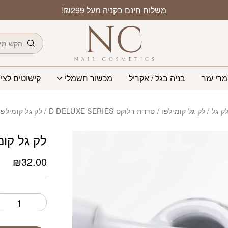
כמות לק גל קומילפו 8 מ"ל 002
משלוח חינם בקניה מעל ₪299!
חיפוש
מרי עזר
בניה בגל / אקריל
מכשור חשמלי
קישוטים לציפ
ק גל
/
לק גל קומילפו
/
סדרת דלוקס D DELUXE SERIES
/ לק גל קומילפו 8 מ”ל 002
לק גל קומילפו 8 
₪
32.00