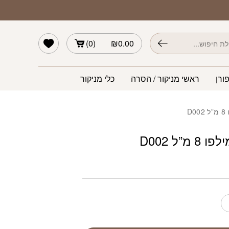
D
הרשימה שלי
)
0
(
₪
0.00
ורן
ראשי מניקור / הסרה
כלי מניקור
D
מ”ל D002