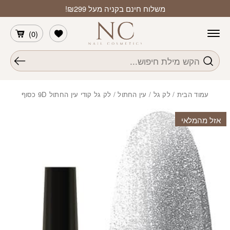
חזרה למעלה
Skip to Conten
משלוח חינם בקניה מעל ₪299!
הרשימה שלי
)
0
(
חיפוש
עמוד הבית
/
לק גל
/
עין החתול
/ לק גל קודי עין החתול 9D כסוף
אזל מהמלאי