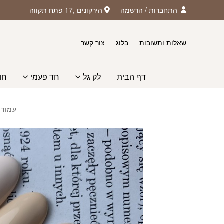
חזרה למעלה
Skip to Conten
התחברות
/
הרשמה
הירקונים ,17 פתח תקווה
שאלות ותשובות
בלוג
צור קשר
דף הבית
לק גל
חד פעמי
חו
עמוד 