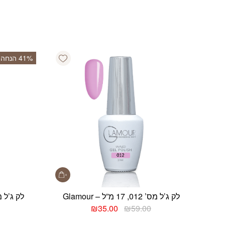
Add wishlist
‫41% הנחה
לק ג’ל מס’ 012, 17 מ”ל – Glamour
לק ג’ל מס’ 207, 17 מ”
המחיר
המחיר
₪
35.00
₪
59.00
המקורי
הנוכחי