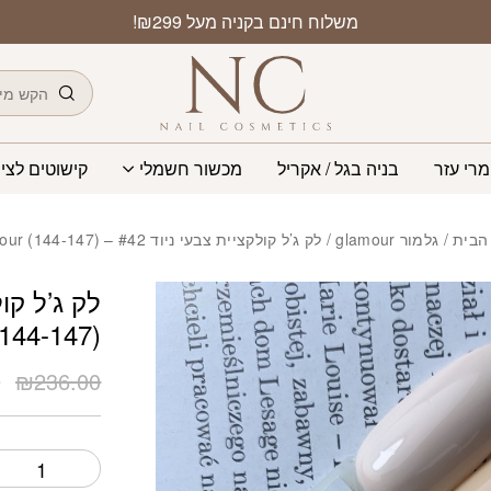
כמות לק ג’ל קולקציית צבעי ניוד 42
משלוח חינם בקניה מעל ₪299!
חיפוש
מרי עזר
בניה בגל / אקריל
מכשור חשמלי
קישוטים לציפ
הבית
/
גלמור glamour
/ לק ג’ל קולקציית צבעי ניוד #42 – (144-147) glamour
(144-147) glamour
ה
0
₪
236.00
ה
ה
.