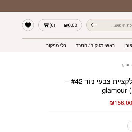
# – (144-147) glamour
הרשימה שלי
)
0
(
₪
0.00
ורן
ראשי מניקור / הסרה
כלי מניקור
לק ג’ל קולקציית צבעי ניוד #42 –
מחיר
המחיר
₪
156.0
מקורי
הנוכחי
יה:
הוא:
₪156.00.
₪236.00